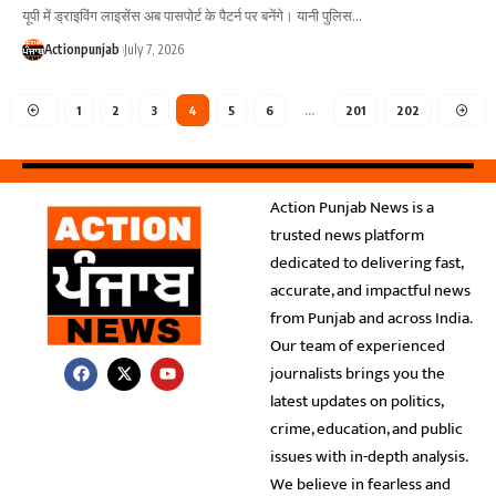
यूपी में ड्राइविंग लाइसेंस अब पासपोर्ट के पैटर्न पर बनेंगे। यानी पुलिस
…
Actionpunjab
July 7, 2026
1
2
3
4
5
6
…
201
202
Action Punjab News is a
trusted news platform
dedicated to delivering fast,
accurate, and impactful news
from Punjab and across India.
Our team of experienced
journalists brings you the
latest updates on politics,
crime, education, and public
issues with in-depth analysis.
We believe in fearless and