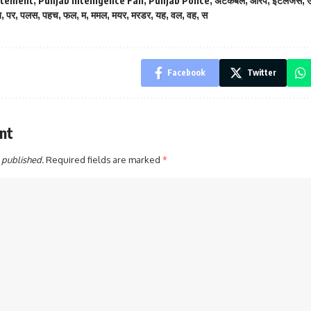
atement
,
Punjab Intelligence Fail
,
Punjab Police
,
अटकबल
,
आरप
,
इटलजस
,
ब
,
पर
,
पलस
,
पहच
,
फल
,
म
,
ममल
,
मयर
,
मरडर
,
यह
,
वल
,
वह
,
स
Facebook
Twitter
nt
 published.
Required fields are marked
*