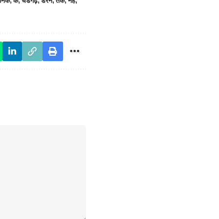
उनक
,
क
,
चडगढ़
,
डरन
,
तक
,
नह
,