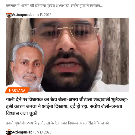
करनाल में भाजपा की हरियाणा प्रदेश अध्यक्ष डॉ. अर्चना गुप्ता ने स्वच्छता
…
Actionpunjab
July 13, 2026
HARYANA
गाली देने पर विधायक का बेटा बोला-अभय चौटाला शब्दावाली भूले:कहा-
इसी कारण जनता ने आईना दिखाया, दर्द हो रहा, संतोष बोली-जनता
विश्वास जता चुकी
इनेलो सुप्रीमो अभय सिंह चौटाला के ऐलनाबाद विधायक भरत सिंह बैनिवाल को
…
Actionpunjab
July 13, 2026