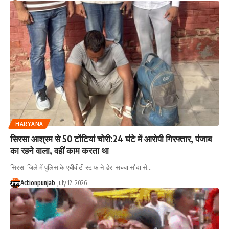
HARYANA
सिरसा आश्रम से 50 टोंटियां चोरी:24 घंटे में आरोपी गिरफ्तार, पंजाब
का रहने वाला, वहीं काम करता था
सिरसा जिले में पुलिस के एबीवीटी स्टाफ ने डेरा सच्चा सौदा से
…
Actionpunjab
July 12, 2026