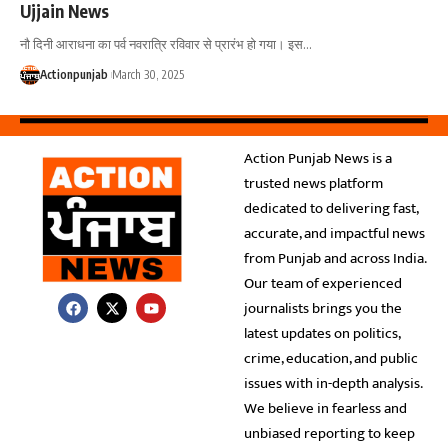
Ujjain News
नौ दिनी आराधना का पर्व नवरात्रि रविवार से प्रारंभ हो गया। इस
…
Actionpunjab
March 30, 2025
Action Punjab News is a
trusted news platform
dedicated to delivering fast,
accurate, and impactful news
from Punjab and across India.
Our team of experienced
journalists brings you the
latest updates on politics,
crime, education, and public
issues with in-depth analysis.
We believe in fearless and
unbiased reporting to keep