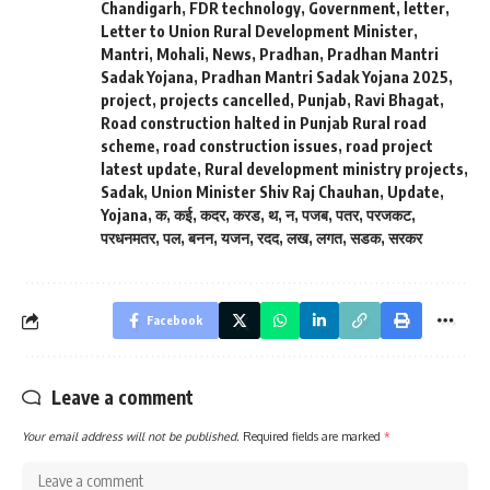
Chandigarh
,
FDR technology
,
Government
,
letter
,
Letter to Union Rural Development Minister
,
Mantri
,
Mohali
,
News
,
Pradhan
,
Pradhan Mantri
Sadak Yojana
,
Pradhan Mantri Sadak Yojana 2025
,
project
,
projects cancelled
,
Punjab
,
Ravi Bhagat
,
Road construction halted in Punjab Rural road
scheme
,
road construction issues
,
road project
latest update
,
Rural development ministry projects
,
Sadak
,
Union Minister Shiv Raj Chauhan
,
Update
,
Yojana
,
क
,
कई
,
कदर
,
करड
,
थ
,
न
,
पजब
,
पतर
,
परजकट
,
परधनमतर
,
पल
,
बनन
,
यजन
,
रदद
,
लख
,
लगत
,
सडक
,
सरकर
Facebook
Leave a comment
Your email address will not be published.
Required fields are marked
*